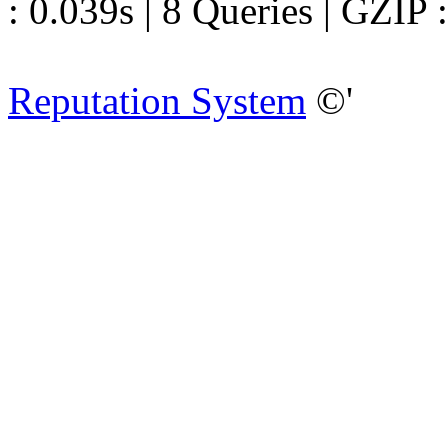
: 0.039s | 8 Queries | GZIP 
Reputation System
©'