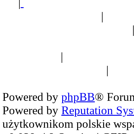
|
Sklep ogrodniczy - na
Ogród botaniczny
|
Forum
Forum geologiczne
Spis drzew
|
Strona miłoś
forum dyskusyjne
|
Ogól
Nowapolska 
Powered by
phpBB
® Foru
Powered by
Reputation Sy
użytkownikom polskie wsp