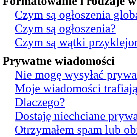
Formatowanie i rodzaje 
Czym są ogłoszenia glob
Czym są ogłoszenia?
Czym są wątki przyklejo
Prywatne wiadomości
Nie mogę wysyłać prywa
Moje wiadomości trafiają
Dlaczego?
Dostaję niechciane pryw
Otrzymałem spam lub ob