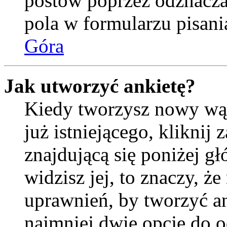
postów poprzez odznacz
pola w formularzu pisani
Góra
Jak utworzyć ankietę?
Kiedy tworzysz nowy wąt
już istniejącego, kliknij
znajdującą się poniżej gł
widzisz jej, to znaczy, 
uprawnień, by tworzyć an
najmniej dwie opcje do o