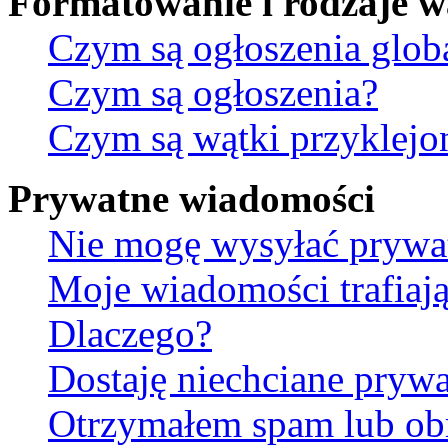
Formatowanie i rodzaje 
Czym są ogłoszenia glob
Czym są ogłoszenia?
Czym są wątki przyklejo
Prywatne wiadomości
Nie mogę wysyłać prywa
Moje wiadomości trafiają
Dlaczego?
Dostaję niechciane pryw
Otrzymałem spam lub ob