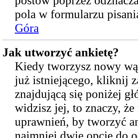
postów poprzez odznacz
pola w formularzu pisani
Góra
Jak utworzyć ankietę?
Kiedy tworzysz nowy wąt
już istniejącego, kliknij
znajdującą się poniżej gł
widzisz jej, to znaczy, 
uprawnień, by tworzyć an
najmniej dwie opcje do o