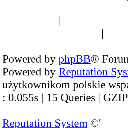
Spis drzew
|
Strona miłoś
forum dyskusyjne
|
Ogól
Nowapolska 
Powered by
phpBB
® Foru
Powered by
Reputation Sy
użytkownikom polskie wsp
: 0.055s | 15 Queries | GZIP
Reputation System
©'