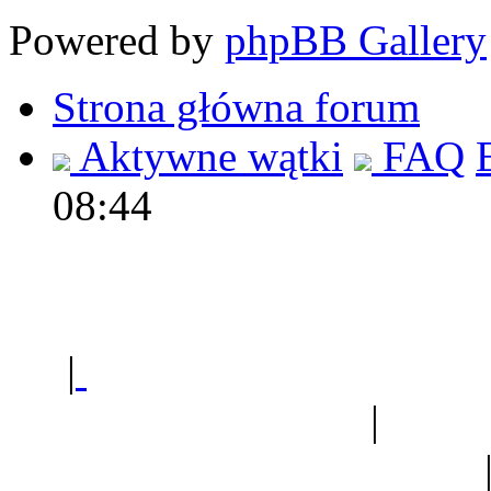
Powered by
phpBB Gallery
Strona główna forum
Aktywne wątki
FAQ
08:44
Polec
|
Sklep ogrodniczy - na
Ogród botaniczny
|
Forum
Forum geologiczne