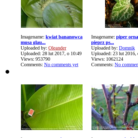
Imagename:
kwiat bananowca
Imagename:
piper orn
musa glau...
pieprz ps...
Uploaded by:
Oleander
Uploaded by:
Domnik
Uploaded: 28 lut 2017, o 10:49
Uploaded: 23 lut 2016, 
Views: 953790
Views: 1062124
Comments:
No comments yet
Comments:
No comment