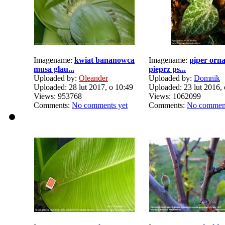
Imagename:
kwiat bananowca
Imagename:
piper orn
musa glau...
pieprz ps...
Uploaded by:
Oleander
Uploaded by:
Domnik
Uploaded: 28 lut 2017, o 10:49
Uploaded: 23 lut 2016, 
Views: 953768
Views: 1062099
Comments:
No comments yet
Comments:
No comment