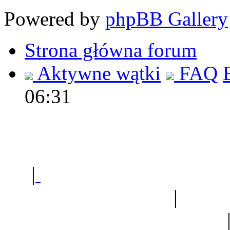
Powered by
phpBB Gallery
Strona główna forum
Aktywne wątki
FAQ
06:31
Polec
|
Sklep ogrodniczy - na
Ogród botaniczny
|
Forum
Forum geologiczne