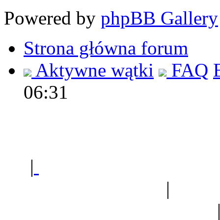
Powered by
phpBB Gallery
Strona główna forum
Aktywne wątki
FAQ
06:31
Polec
|
Sklep ogrodniczy - na
Ogród botaniczny
|
Forum
Forum geologiczne