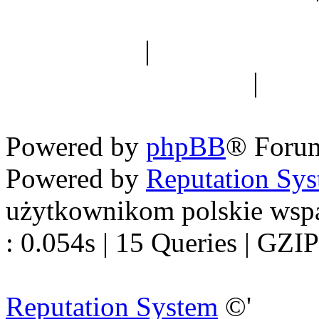
Spis drzew
|
Strona miłoś
forum dyskusyjne
|
Ogól
Nowapolska 
Powered by
phpBB
® Foru
Powered by
Reputation Sy
użytkownikom polskie wsp
: 0.054s | 15 Queries | GZIP
Reputation System
©'