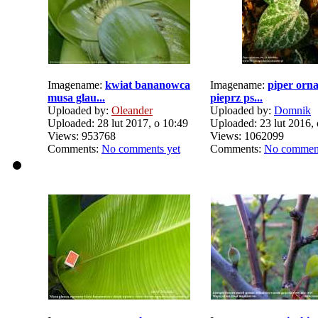
Imagename:
kwiat bananowca
Imagename:
piper orn
musa glau...
pieprz ps...
Uploaded by:
Oleander
Uploaded by:
Domnik
Uploaded: 28 lut 2017, o 10:49
Uploaded: 23 lut 2016, 
Views: 953768
Views: 1062099
Comments:
No comments yet
Comments:
No comment