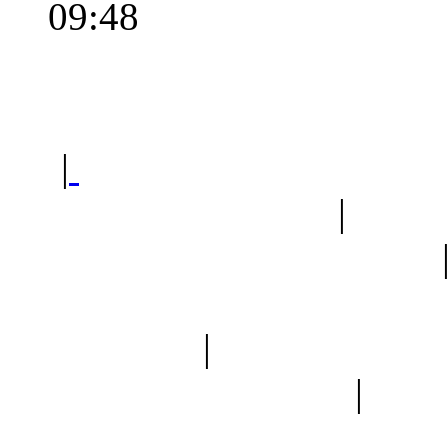
09:48
Polec
|
Sklep ogrodniczy - na
Ogród botaniczny
|
Forum
Forum geologiczne
Spis drzew
|
Strona miłoś
forum dyskusyjne
|
Ogól
Nowapolska 