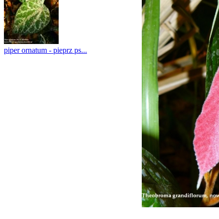
piper ornatum - pieprz ps...