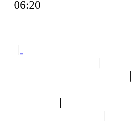
06:20
Polec
|
Sklep ogrodniczy - na
Ogród botaniczny
|
Forum
Forum geologiczne
Spis drzew
|
Strona miłoś
forum dyskusyjne
|
Ogól
Nowapolska 