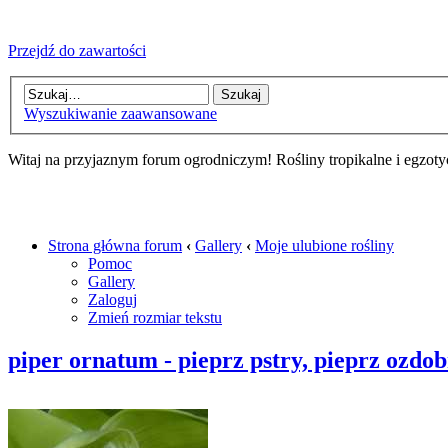
Przejdź do zawartości
Wyszukiwanie zaawansowane
Witaj na przyjaznym forum ogrodniczym! Rośliny tropikalne i egzoty
Strona główna forum
‹
Gallery
‹
Moje ulubione rośliny
Pomoc
Gallery
Zaloguj
Zmień rozmiar tekstu
piper ornatum - pieprz pstry, pieprz ozdo