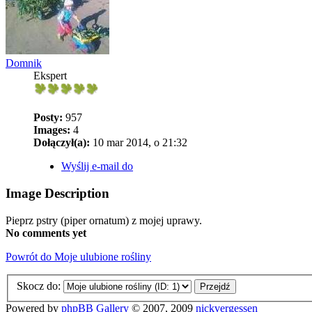
Domnik
Ekspert
Posty:
957
Images:
4
Dołączył(a):
10 mar 2014, o 21:32
Wyślij e-mail do
Image Description
Pieprz pstry (piper ornatum) z mojej uprawy.
No comments yet
Powrót do Moje ulubione rośliny
Skocz do:
Powered by
phpBB Gallery
© 2007, 2009
nickvergessen