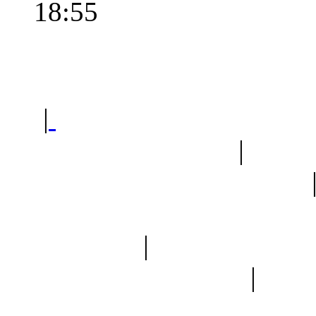
18:55
Polec
|
Sklep ogrodniczy - na
Ogród botaniczny
|
Forum
Forum geologiczne
Spis drzew
|
Strona miłoś
forum dyskusyjne
|
Ogól
Nowapolska 