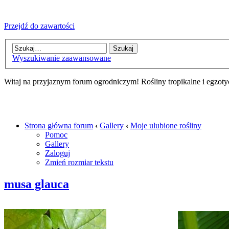
Przejdź do zawartości
Wyszukiwanie zaawansowane
Witaj na przyjaznym forum ogrodniczym! Rośliny tropikalne i egzoty
Strona główna forum
‹
Gallery
‹
Moje ulubione rośliny
Pomoc
Gallery
Zaloguj
Zmień rozmiar tekstu
musa glauca