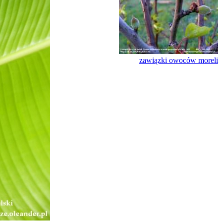
zawiązki owoców moreli