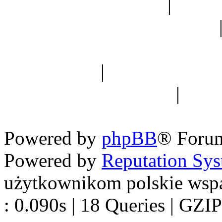
Ogród botaniczny
|
Forum
Forum geologiczne
Spis drzew
|
Strona miłoś
forum dyskusyjne
|
Ogól
Nowapolska 
Powered by
phpBB
® Foru
Powered by
Reputation Sy
użytkownikom polskie wsp
: 0.090s | 18 Queries | GZIP