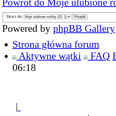
Powrót do Moje ulubione r
Skocz do:
Powered by
phpBB Gallery
Strona główna forum
Aktywne wątki
FAQ
06:18
Polec
|
Sklep ogrodniczy - na