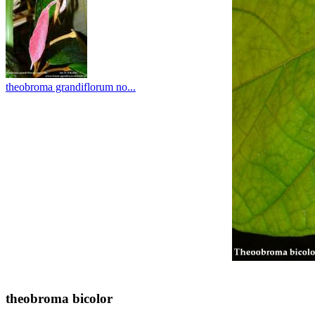
theobroma grandiflorum no...
theobroma bicolor