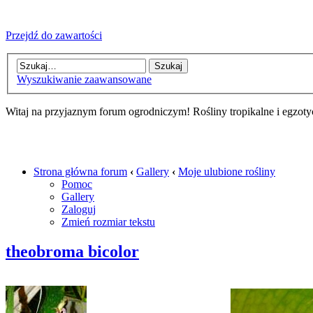
Przejdź do zawartości
Wyszukiwanie zaawansowane
Witaj na przyjaznym forum ogrodniczym! Rośliny tropikalne i egzoty
Strona główna forum
‹
Gallery
‹
Moje ulubione rośliny
Pomoc
Gallery
Zaloguj
Zmień rozmiar tekstu
theobroma bicolor