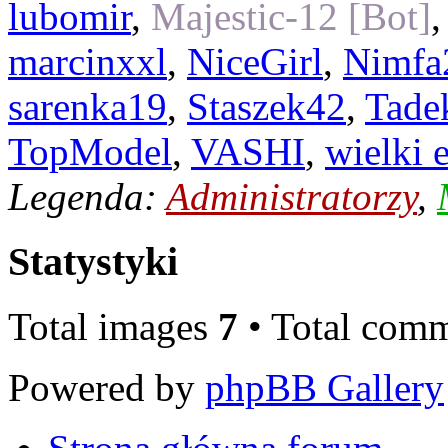
lubomir
,
Majestic-12 [Bot]
marcinxxl
,
NiceGirl
,
Nimfa
sarenka19
,
Staszek42
,
Tade
TopModel
,
VASHI
,
wielki 
Legenda:
Administratorzy
,
Statystyki
Total images
7
• Total com
Powered by
phpBB Gallery