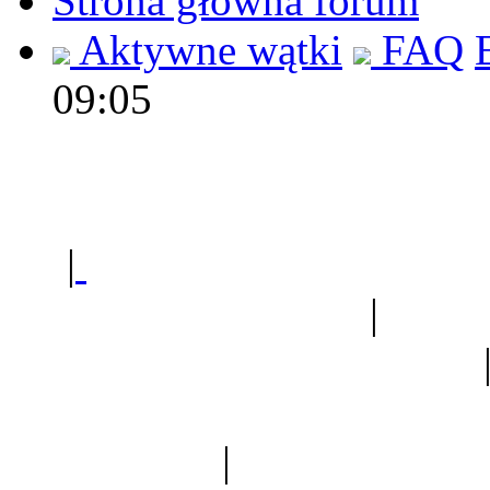
Strona główna forum
Aktywne wątki
FAQ
09:05
Polec
|
Sklep ogrodniczy - na
Ogród botaniczny
|
Forum
Forum geologiczne
Spis drzew
|
Strona miłoś