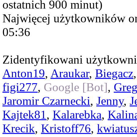
ostatnich 900 minut)
Najwięcej użytkowników on
05:36
Zidentyfikowani użytkown
Anton19
,
Araukar
,
Biegacz
figi277
,
Google [Bot]
,
Gre
Jaromir Czarnecki
,
Jenny
,
J
Kajtek81
,
Kalarebka
,
Kalin
Krecik
,
Kristoff76
,
kwiatus