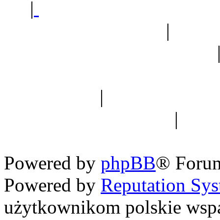
|
Sklep ogrodniczy - na
Ogród botaniczny
|
Forum
Forum geologiczne
Spis drzew
|
Strona miłoś
forum dyskusyjne
|
Ogól
Nowapolska 
Powered by
phpBB
® Foru
Powered by
Reputation Sy
użytkownikom polskie wsp