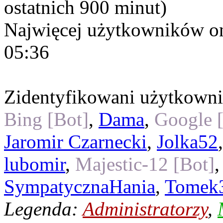
ostatnich 900 minut)
Najwięcej użytkowników on
05:36
Zidentyfikowani użytkown
Bing [Bot]
,
Dama
,
Google 
Jaromir Czarnecki
,
Jolka52
lubomir
,
Majestic-12 [Bot]
SympatycznaHania
,
Tomek
Legenda:
Administratorzy
,