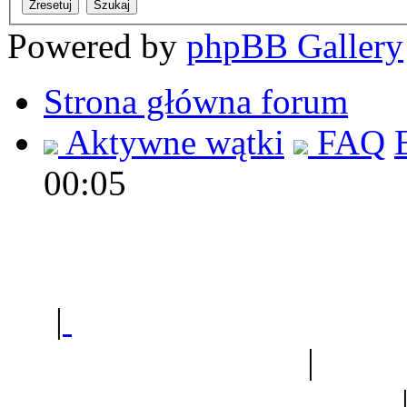
Powered by
phpBB Gallery
Strona główna forum
Aktywne wątki
FAQ
00:05
Polec
|
Sklep ogrodniczy - na
Ogród botaniczny
|
Forum
Forum geologiczne