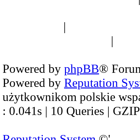
Spis drzew
|
Strona miłoś
forum dyskusyjne
|
Ogól
Nowapolska 
Powered by
phpBB
® Foru
Powered by
Reputation Sy
użytkownikom polskie wsp
: 0.041s | 10 Queries | GZIP
Reputation System
©'