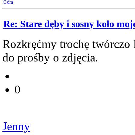
Góra
Re: Stare dęby i sosny koło mo
Rozkręćmy trochę twórczo 
do prośby o zdjęcia.
0
Jenny