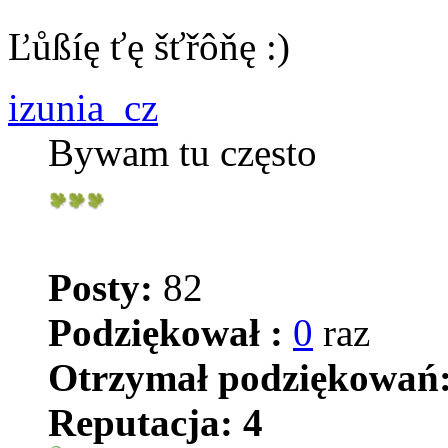
Ľůßíę ťę šťřôňę :)
izunia_cz
Bywam tu często
Posty:
82
Podziękował :
0
raz
Otrzymał podziękowań
Reputacja:
4