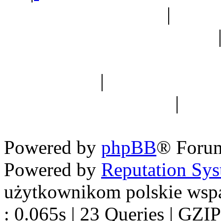
Ogród botaniczny
|
Forum
Forum geologiczne
Spis drzew
|
Strona miłoś
forum dyskusyjne
|
Ogól
Nowapolska 
Powered by
phpBB
® Foru
Powered by
Reputation Sy
użytkownikom polskie wsp
: 0.065s | 23 Queries | GZIP