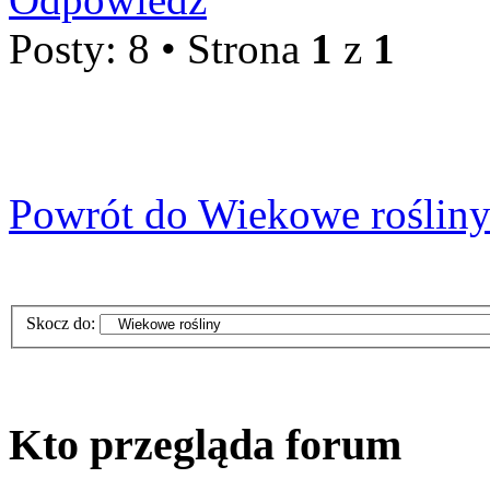
Posty: 8 • Strona
1
z
1
Powrót do Wiekowe roślin
Skocz do:
Kto przegląda forum