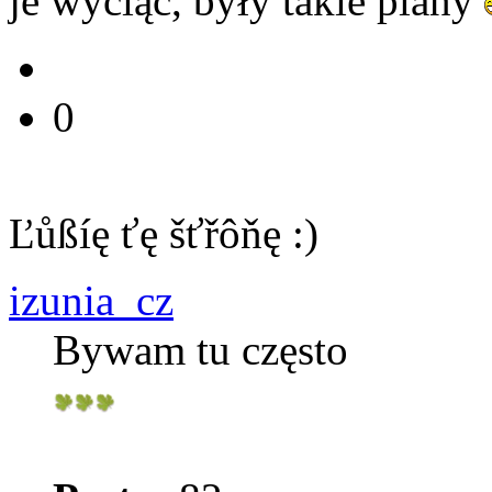
je wyciąć, były takie plany
0
Ľůßíę ťę šťřôňę :)
izunia_cz
Bywam tu często