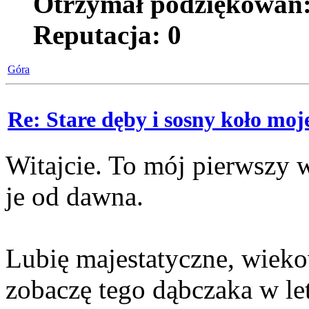
Otrzymał podziękowań
Reputacja:
0
Góra
Re: Stare dęby i sosny koło mo
Witajcie. To mój pierwszy 
je od dawna.
Lubię majestatyczne, wiek
zobaczę tego dąbczaka w let