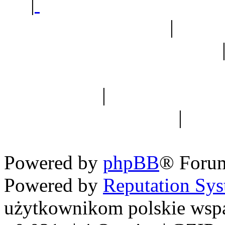
|
Sklep ogrodniczy - na
Ogród botaniczny
|
Forum
Forum geologiczne
Spis drzew
|
Strona miłoś
forum dyskusyjne
|
Ogól
Nowapolska 
Powered by
phpBB
® Foru
Powered by
Reputation Sy
użytkownikom polskie wsp