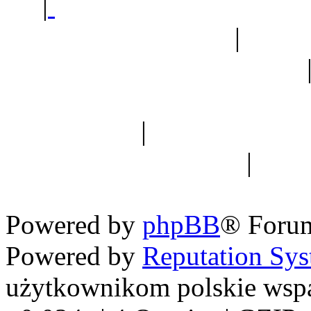
|
Sklep ogrodniczy - na
Ogród botaniczny
|
Forum
Forum geologiczne
Spis drzew
|
Strona miłoś
forum dyskusyjne
|
Ogól
Nowapolska 
Powered by
phpBB
® Foru
Powered by
Reputation Sy
użytkownikom polskie wsp