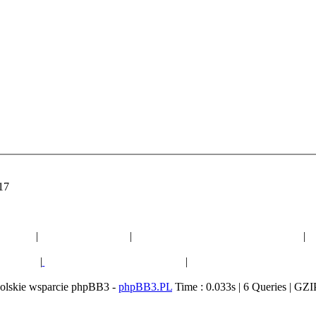
:17
Polecane strony:
otyczne
|
Ogród botaniczny
|
Forum ogrodnicze o eukaliptusach
|
F
liptusów
|
Polityczne forum dyskusyjne
|
Ogólnopolski Dziennik "B
olskie wsparcie phpBB3 -
phpBB3.PL
Time : 0.033s | 6 Queries | GZI