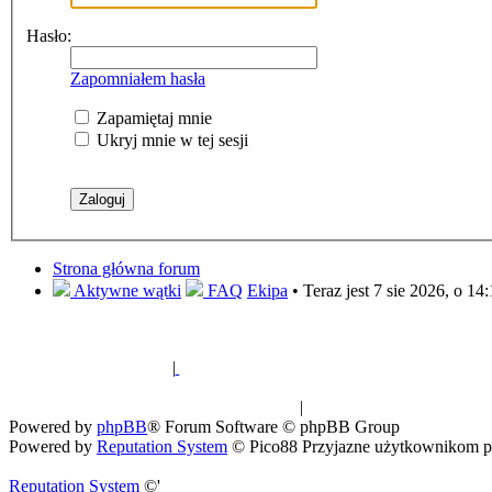
Hasło:
Zapomniałem hasła
Zapamiętaj mnie
Ukryj mnie w tej sesji
Strona główna forum
Aktywne wątki
FAQ
Ekipa
• Teraz jest 7 sie 2026, o 14
|
Sklep ogrodniczy - nasiona i sadzonki egz
Spis drzew
|
Strona miłośników euka
Powered by
phpBB
® Forum Software © phpBB Group
Powered by
Reputation System
© Pico88 Przyjazne użytkownikom p
Reputation System
©'