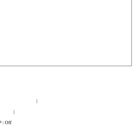
orum geologiczne
|
Topical seeds and plants
iolog"
|
Nowapolska forum polityczne
P : Off