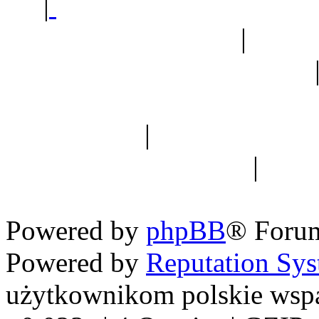
|
Sklep ogrodniczy - na
Ogród botaniczny
|
Forum
Forum geologiczne
Spis drzew
|
Strona miłoś
forum dyskusyjne
|
Ogól
Nowapolska 
Powered by
phpBB
® Foru
Powered by
Reputation Sy
użytkownikom polskie wsp