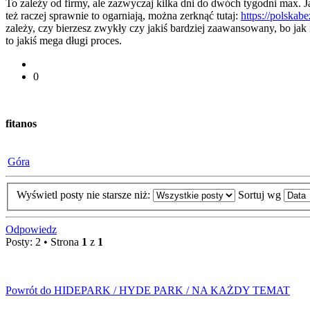
To zależy od firmy, ale zazwyczaj kilka dni do dwóch tygodni max. Ja
też raczej sprawnie to ogarniają, można zerknąć tutaj:
https://polskab
zależy, czy bierzesz zwykły czy jakiś bardziej zaawansowany, bo jak n
to jakiś mega długi proces.
0
fitanos
Góra
Wyświetl posty nie starsze niż:
Sortuj wg
Odpowiedz
Posty: 2 • Strona
1
z
1
Powrót do HIDEPARK / HYDE PARK / NA KAŻDY TEMAT