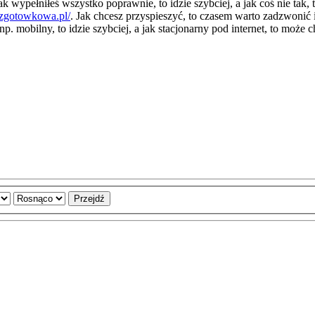
k wypełniłeś wszystko poprawnie, to idzie szybciej, a jak coś nie tak,
ezgotowkowa.pl/
. Jak chcesz przyspieszyć, to czasem warto zadzwonić i
p. mobilny, to idzie szybciej, a jak stacjonarny pod internet, to może 