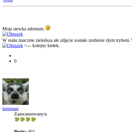
Moja siewka adenium.
W realu znacznie zieleńsza ale zdjęcie zostało zrobione złym trybem.
<--- kolejny kiełek.
0
longman
Zaawansowany/a
Posty:
402