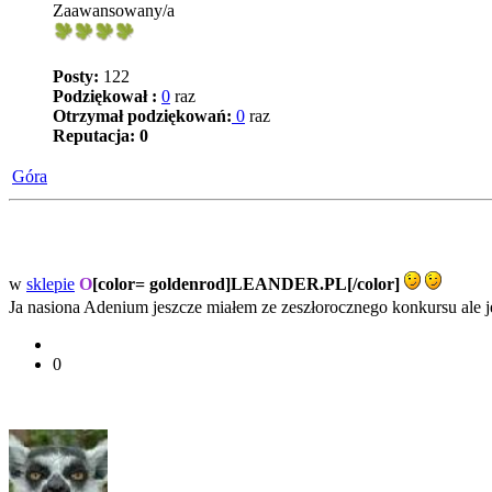
Zaawansowany/a
Posty:
122
Podziękował :
0
raz
Otrzymał podziękowań:
0
raz
Reputacja:
0
Góra
w
sklepie
O
[color= goldenrod]LEANDER.PL[/color]
Ja nasiona Adenium jeszcze miałem ze zeszłorocznego konkursu ale 
0