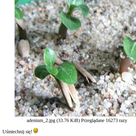
adenium_2.jpg (33.76 KiB) Przeglądane 16273 razy
Uśmiechnij się!