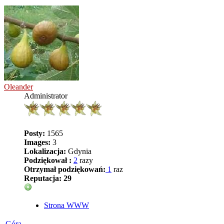
Oleander
Administrator
Posty:
1565
Images:
3
Lokalizacja:
Gdynia
Podziękował :
2
razy
Otrzymał podziękowań:
1
raz
Reputacja:
29
Strona WWW
Góra