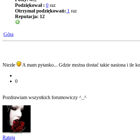
Podziękował :
0
raz
Otrzymał podziękowań:
1
raz
Reputacja:
12
Góra
Niezłe
A mam pytanko... Gdzie można dostać takie nasiona i ile ko
0
Pozdrawiam wszystkich forumowiczy ^_^
Rataja