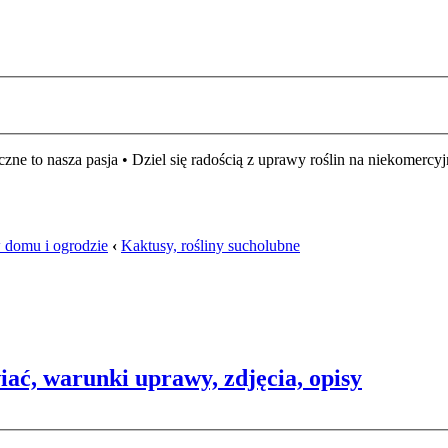
czne to nasza pasja • Dziel się radością z uprawy roślin na niekomer
w domu i ogrodzie
‹
Kaktusy, rośliny sucholubne
ać, warunki uprawy, zdjęcia, opisy