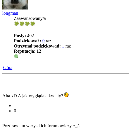
longman
Zaawansowany/a
Posty:
402
Podziękował :
0
raz
Otrzymał podziękowań:
1
raz
Reputacja:
12
Góra
Aha xD A jak wyglądają kwiaty?
0
Pozdrawiam wszystkich forumowiczy ^_^