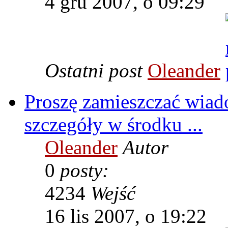
4 gru 2007, o 09:29
Ostatni post
Oleander
Proszę zamieszczać wia
szczegóły w środku ...
Oleander
Autor
0
posty:
4234
Wejść
16 lis 2007, o 19:22