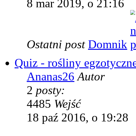
8 mar 2019, o 21:16
Ostatni post
Domnik
Quiz - rośliny egzotyczn
Ananas26
Autor
2
posty:
4485
Wejść
18 paź 2016, o 19:28