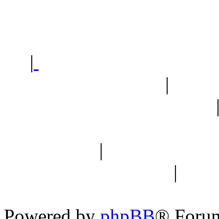
Polec
|
Sklep ogrodniczy - na
Ogród botaniczny
|
Forum
Forum geologiczne
Spis drzew
|
Strona miłoś
forum dyskusyjne
|
Ogól
Nowapolska 
Powered by
phpBB
® Foru