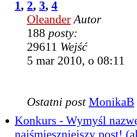
1
,
2
,
3
,
4
Oleander
Autor
188
posty:
29611
Wejść
5 mar 2010, o 08:11
Ostatni post
MonikaB
Konkurs - Wymyśl nazwę
najśmieszniejszy post! (