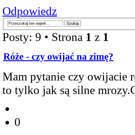
Odpowiedz
Posty: 9 • Strona
1
z
1
Róże - czy owijać na zimę?
Mam pytanie czy owijacie ró
to tylko jak są silne mroz
0