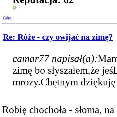
Góra
Re: Róże - czy owijać na zimę?
camar77 napisał(a):
Mam 
zimę bo słyszałem,że jeśli
mrozy.Chętnym dziękuję
Robię chochoła - słoma, na