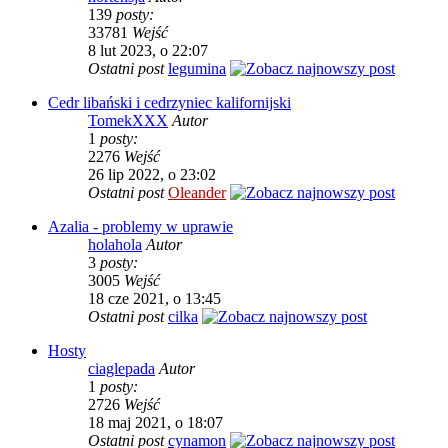
139
posty:
33781
Wejść
8 lut 2023, o 22:07
Ostatni post
legumina
Cedr libański i cedrzyniec kalifornijski
TomekXXX
Autor
1
posty:
2276
Wejść
26 lip 2022, o 23:02
Ostatni post
Oleander
Azalia - problemy w uprawie
holahola
Autor
3
posty:
3005
Wejść
18 cze 2021, o 13:45
Ostatni post
cilka
Hosty
ciaglepada
Autor
1
posty:
2726
Wejść
18 maj 2021, o 18:07
Ostatni post
cynamon