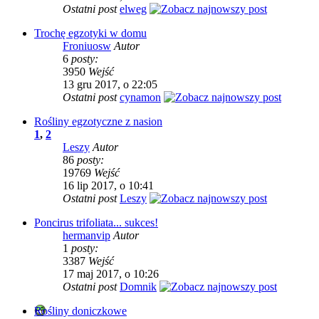
Ostatni post
elweg
Trochę egzotyki w domu
Froniuosw
Autor
6
posty:
3950
Wejść
13 gru 2017, o 22:05
Ostatni post
cynamon
Rośliny egzotyczne z nasion
1
,
2
Leszy
Autor
86
posty:
19769
Wejść
16 lip 2017, o 10:41
Ostatni post
Leszy
Poncirus trifoliata... sukces!
hermanvip
Autor
1
posty:
3387
Wejść
17 maj 2017, o 10:26
Ostatni post
Domnik
Rośliny doniczkowe