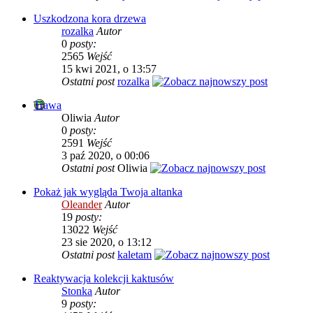
Uszkodzona kora drzewa
rozalka
Autor
0
posty:
2565
Wejść
15 kwi 2021, o 13:57
Ostatni post
rozalka
Trawa
Oliwia
Autor
0
posty:
2591
Wejść
3 paź 2020, o 00:06
Ostatni post
Oliwia
Pokaż jak wygląda Twoja altanka
Oleander
Autor
19
posty:
13022
Wejść
23 sie 2020, o 13:12
Ostatni post
kaletam
Reaktywacja kolekcji kaktusów
Stonka
Autor
9
posty: