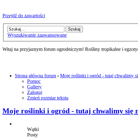
Przejdź do zawartości
Wyszukiwanie zaawansowane
Witaj na przyjaznym forum ogrodniczym! Rośliny tropikalne i egzoty
Strona główna forum
‹
Moje roślinki i ogród - tutaj chwalimy 
Pomoc
Gallery
Zaloguj
Zmień rozmiar tekstu
Moje roślinki i ogród - tutaj chwalimy się
Wątki
Posty