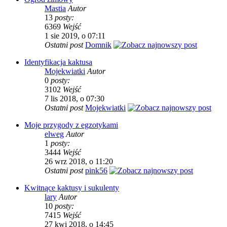
Mastia
Autor
13
posty:
6369
Wejść
1 sie 2019, o 07:11
Ostatni post
Domnik
Identyfikacja kaktusa
Mojekwiatki
Autor
0
posty:
3102
Wejść
7 lis 2018, o 07:30
Ostatni post
Mojekwiatki
Moje przygody z egzotykami
elweg
Autor
1
posty:
3444
Wejść
26 wrz 2018, o 11:20
Ostatni post
pink56
Kwitnące kaktusy i sukulenty
lary
Autor
10
posty:
7415
Wejść
27 kwi 2018, o 14:45