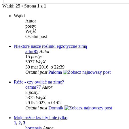
Wątki: 25 • Strona
1
z
1
Wątki
Autor
posty:
Wejść
Ostatni post
Niektore nasze roślinki egzotyczne zimą
artur85
Autor
15
posty:
5977
Wejść
30 mar 2016, o 22:39
Ostatni post
Paloma
Róże - czy owijać na zimę?
camar77
Autor
8
posty:
5375
Wejść
29 lis 2023, o 01:02
Ostatni post
Domnik
Moje różne kwiaty i nie tylko
1
,
2
,
3
hortensja
Autor