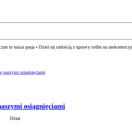
czne to nasza pasja • Dziel się radością z uprawy roślin na niekomer
się naszymi osiągnięciami
 naszymi osiągnięciami
Dział