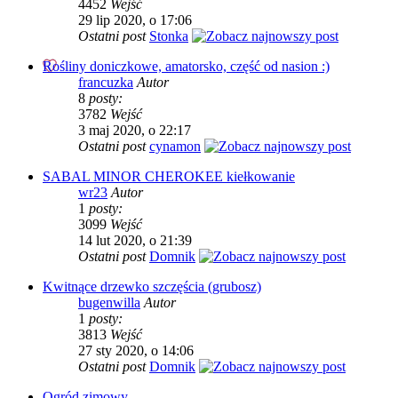
4452
Wejść
29 lip 2020, o 17:06
Ostatni post
Stonka
Rośliny doniczkowe, amatorsko, część od nasion :)
francuzka
Autor
8
posty:
3782
Wejść
3 maj 2020, o 22:17
Ostatni post
cynamon
SABAL MINOR CHEROKEE kiełkowanie
wr23
Autor
1
posty:
3099
Wejść
14 lut 2020, o 21:39
Ostatni post
Domnik
Kwitnące drzewko szczęścia (grubosz)
bugenwilla
Autor
1
posty:
3813
Wejść
27 sty 2020, o 14:06
Ostatni post
Domnik
Ogród zimowy