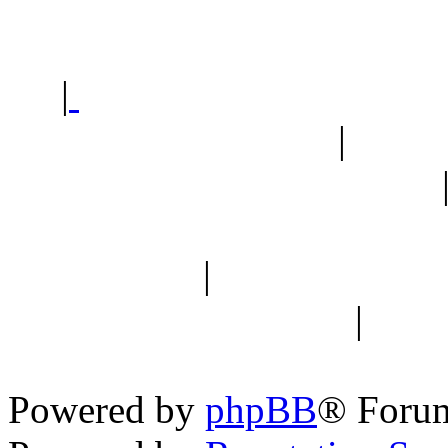
Polec
|
Sklep ogrodniczy - na
Ogród botaniczny
|
Forum
Forum geologiczne
Spis drzew
|
Strona miłoś
forum dyskusyjne
|
Ogól
Nowapolska 
Powered by
phpBB
® Foru