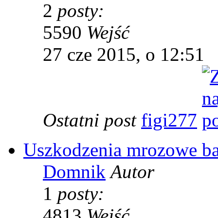
2
posty:
5590
Wejść
27 cze 2015, o 12:51
Ostatni post
figi277
Uszkodzenia mrozowe b
Domnik
Autor
1
posty:
4813
Wejść