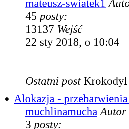
mateusz-swiatek1
Aut
45
posty:
13137
Wejść
22 sty 2018, o 10:04
Ostatni post
Krokody
Alokazja - przebarwienia 
muchlinamucha
Autor
3
posty: