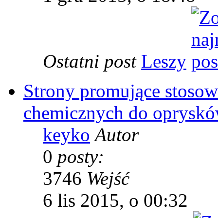
Ostatni post
Leszy
Strony promujące stoso
chemicznych do opryskó
keyko
Autor
0
posty:
3746
Wejść
6 lis 2015, o 00:32