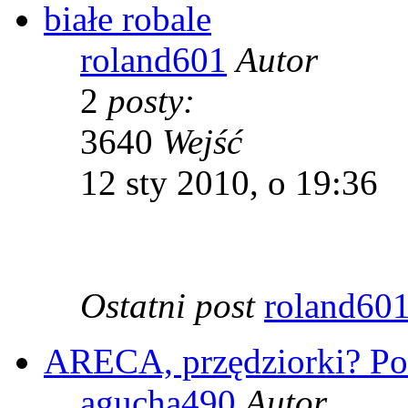
białe robale
roland601
Autor
2
posty:
3640
Wejść
12 sty 2010, o 19:36
Ostatni post
roland60
ARECA, przędziorki? P
agucha490
Autor