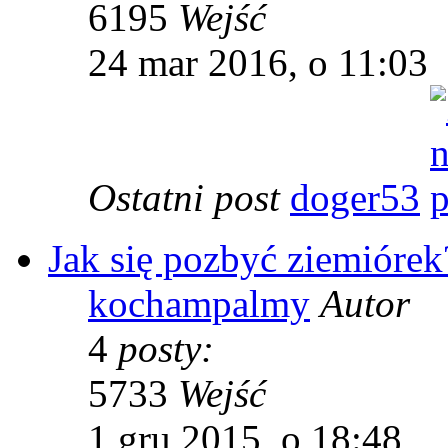
6195
Wejść
24 mar 2016, o 11:03
Ostatni post
doger53
Jak się pozbyć ziemiórek
kochampalmy
Autor
4
posty:
5733
Wejść
1 gru 2015, o 18:48