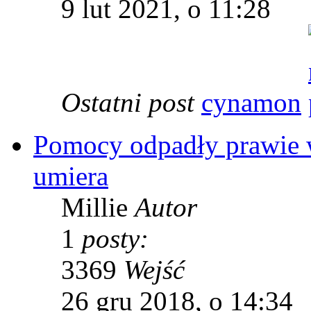
9 lut 2021, o 11:28
Ostatni post
cynamon
Pomocy odpadły prawie ws
umiera
Millie
Autor
1
posty:
3369
Wejść
26 gru 2018, o 14:34