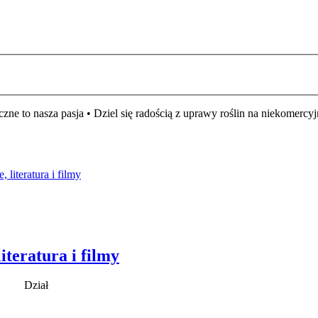
czne to nasza pasja • Dziel się radością z uprawy roślin na niekomer
 literatura i filmy
iteratura i filmy
Dział