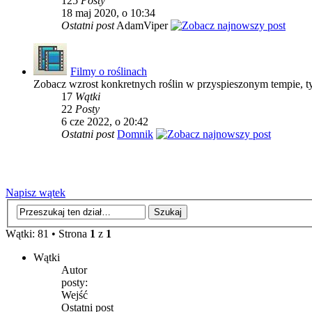
125
Posty
18 maj 2020, o 10:34
Ostatni post
AdamViper
Filmy o roślinach
Zobacz wzrost konkretnych roślin w przyspieszonym tempie, ty
17
Wątki
22
Posty
6 cze 2022, o 20:42
Ostatni post
Domnik
Napisz wątek
Wątki: 81 • Strona
1
z
1
Wątki
Autor
posty:
Wejść
Ostatni post