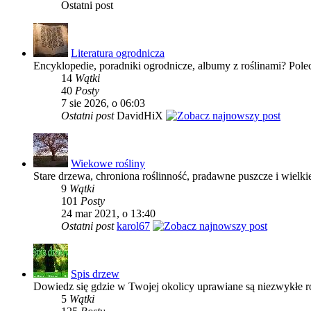
Ostatni post
Literatura ogrodnicza
Encyklopedie, poradniki ogrodnicze, albumy z roślinami? Polec
14
Wątki
40
Posty
7 sie 2026, o 06:03
Ostatni post
DavidHiX
Wiekowe rośliny
Stare drzewa, chroniona roślinność, pradawne puszcze i wielki
9
Wątki
101
Posty
24 mar 2021, o 13:40
Ostatni post
karol67
Spis drzew
Dowiedz się gdzie w Twojej okolicy uprawiane są niezwykłe r
5
Wątki