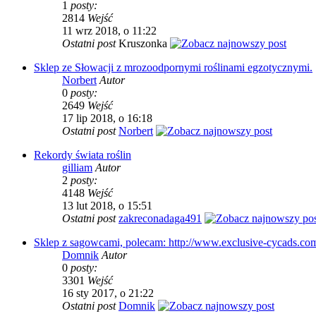
1
posty:
2814
Wejść
11 wrz 2018, o 11:22
Ostatni post
Kruszonka
Sklep ze Słowacji z mrozoodpornymi roślinami egzotycznymi.
Norbert
Autor
0
posty:
2649
Wejść
17 lip 2018, o 16:18
Ostatni post
Norbert
Rekordy świata roślin
gilliam
Autor
2
posty:
4148
Wejść
13 lut 2018, o 15:51
Ostatni post
zakreconadaga491
Sklep z sagowcami, polecam: http://www.exclusive-cycads.co
Domnik
Autor
0
posty:
3301
Wejść
16 sty 2017, o 21:22
Ostatni post
Domnik