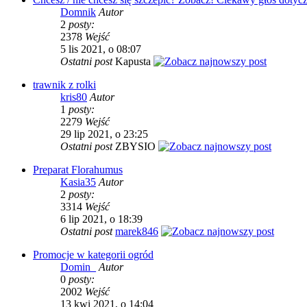
Domnik
Autor
2
posty:
2378
Wejść
5 lis 2021, o 08:07
Ostatni post
Kapusta
trawnik z rolki
kris80
Autor
1
posty:
2279
Wejść
29 lip 2021, o 23:25
Ostatni post
ZBYSIO
Preparat Florahumus
Kasia35
Autor
2
posty:
3314
Wejść
6 lip 2021, o 18:39
Ostatni post
marek846
Promocje w kategorii ogród
Domin_
Autor
0
posty:
2002
Wejść
13 kwi 2021, o 14:04