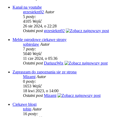
Kanał na youtube
grzesiekm92
Autor
5
posty:
4105
Wejść
26 sie 2024, o 22:28
Ostatni post
grzesiekm92
Meble ogrodowe ciekawe strony
sobieslaw
Autor
7
posty:
5040
Wejść
11 cze 2024, o 05:36
Ostatni post
DariuszWix
Zapraszam do zapoznania się ze stroną
Mizami
Autor
0
posty:
1653
Wejść
18 kwi 2023, o 14:00
Ostatni post
Mizami
Ciekawe blogi
tobin
Autor
16
posty: