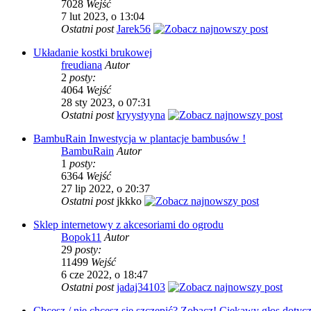
7028
Wejść
7 lut 2023, o 13:04
Ostatni post
Jarek56
Układanie kostki brukowej
freudiana
Autor
2
posty:
4064
Wejść
28 sty 2023, o 07:31
Ostatni post
kryystyyna
BambuRain Inwestycja w plantacje bambusów !
BambuRain
Autor
1
posty:
6364
Wejść
27 lip 2022, o 20:37
Ostatni post
jkkko
Sklep internetowy z akcesoriami do ogrodu
Bopok11
Autor
29
posty:
11499
Wejść
6 cze 2022, o 18:47
Ostatni post
jadaj34103
Chcesz / nie chcesz się szczepić? Zobacz! Ciekawy głos dotyc