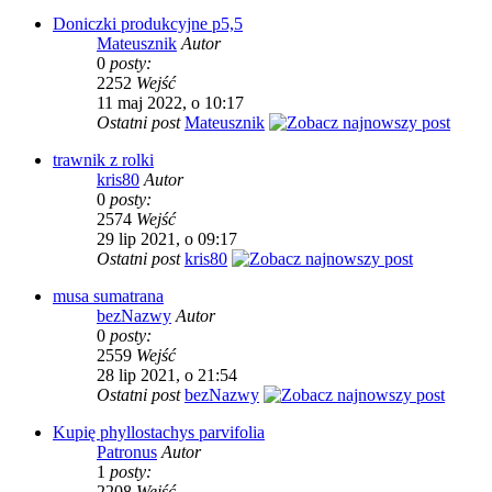
Doniczki produkcyjne p5,5
Mateusznik
Autor
0
posty:
2252
Wejść
11 maj 2022, o 10:17
Ostatni post
Mateusznik
trawnik z rolki
kris80
Autor
0
posty:
2574
Wejść
29 lip 2021, o 09:17
Ostatni post
kris80
musa sumatrana
bezNazwy
Autor
0
posty:
2559
Wejść
28 lip 2021, o 21:54
Ostatni post
bezNazwy
Kupię phyllostachys parvifolia
Patronus
Autor
1
posty:
2208
Wejść