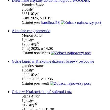
Drewniane artykuły do domu i ogrodu WOODER
Wooder
Autor
2
posty:
3851
Wejść
8 sty 2026, o 11:19
Ostatni post
karolina218
Aktualne ceny porzeczki
Morion
Autor
1
posty:
1206
Wejść
7 maj 2025, o 14:08
Ostatni post
Matts
Gdzie kupić w Krakowie drzewa i krzewy owocowe
gamdos
Autor
1
posty:
4544
Wejść
19 lut 2025, o 11:36
Ostatni post
werli
Gdzie w Krakowie kupić sadzonki róż
Stans
Autor
1
posty:
912
Wejść
31 gru 2024, o 11:20