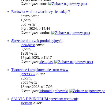
Ostatni post
nonts
Borówka w doniczkach czy sie nadaje?
drems
Autor
1
posty:
880
Wejść
9 gru 2024, o 14:44
Ostatni post
wodme
Sprzedaż doniczek produkcyjnych
idea-plast
Autor
0
posty:
1958
Wejść
17 paź 2023, o 11:17
Ostatni post
idea-plast
Tworzenie i projektowanie stron www
jozef3332
Autor
2
posty:
3501
Wejść
13 wrz 2023, o 17:06
Ostatni post
lubomir1grabowski
SALVIA DIVINORUM sprzedam wymienię
zielman
Autor