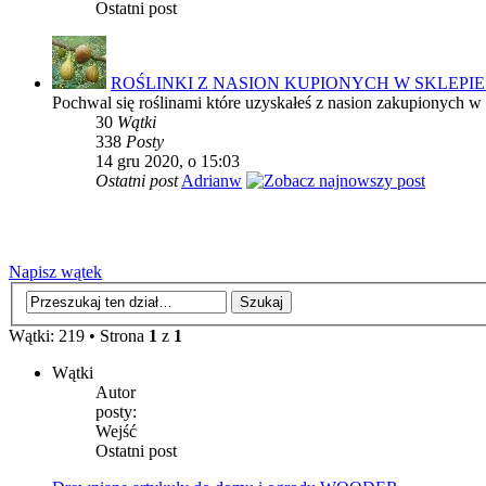
Ostatni post
ROŚLINKI Z NASION KUPIONYCH W SKLEPI
Pochwal się roślinami które uzyskałeś z nasion zakupionych w
30
Wątki
338
Posty
14 gru 2020, o 15:03
Ostatni post
Adrianw
Napisz wątek
Wątki: 219 • Strona
1
z
1
Wątki
Autor
posty:
Wejść
Ostatni post