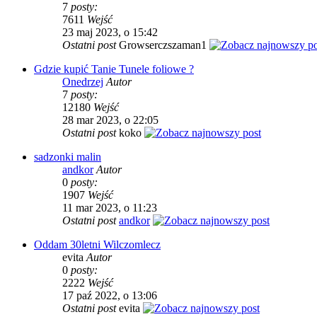
7
posty:
7611
Wejść
23 maj 2023, o 15:42
Ostatni post
Growserczszaman1
Gdzie kupić Tanie Tunele foliowe ?
Onedrzej
Autor
7
posty:
12180
Wejść
28 mar 2023, o 22:05
Ostatni post
koko
sadzonki malin
andkor
Autor
0
posty:
1907
Wejść
11 mar 2023, o 11:23
Ostatni post
andkor
Oddam 30letni Wilczomlecz
evita
Autor
0
posty:
2222
Wejść
17 paź 2022, o 13:06
Ostatni post
evita