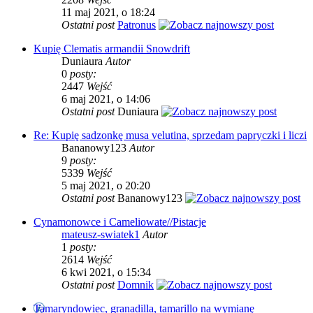
11 maj 2021, o 18:24
Ostatni post
Patronus
Kupię Clematis armandii Snowdrift
Duniaura
Autor
0
posty:
2447
Wejść
6 maj 2021, o 14:06
Ostatni post
Duniaura
Re: Kupię sadzonkę musa velutina, sprzedam papryczki i liczi
Bananowy123
Autor
9
posty:
5339
Wejść
5 maj 2021, o 20:20
Ostatni post
Bananowy123
Cynamonowce i Cameliowate//Pistacje
mateusz-swiatek1
Autor
1
posty:
2614
Wejść
6 kwi 2021, o 15:34
Ostatni post
Domnik
Tamaryndowiec, granadilla, tamarillo na wymianę