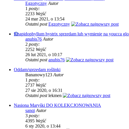
Egzotyczny
Autor
1
posty:
2233
Wejść
24 mar 2021, o 13:54
Ostatni post
Egzotyczny
Rhapidophyllum hystrix sprzedam lub wymienię na youcca glo
anubis76
Autor
2
posty:
2252
Wejść
26 lut 2021, o 10:17
Ostatni post
anubis76
Oddam/sprzedam roślinki
Bananowy123
Autor
1
posty:
2737
Wejść
27 sie 2020, o 16:31
Ostatni post
lekmen
Nasiona Maryśki DO KOLEKCJONOWANIA
sanqi
Autor
3
posty:
4395
Wejść
6 sty 2020, o 13:44