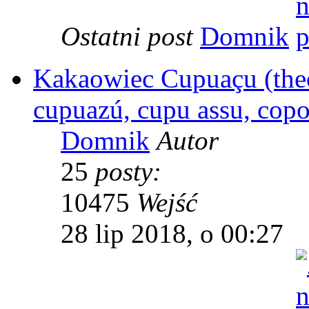
Ostatni post
Domnik
Kakaowiec Cupuaçu (theo
cupuazú, cupu assu, copo
Domnik
Autor
25
posty:
10475
Wejść
28 lip 2018, o 00:27