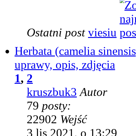
Ostatni post
viesiu
Herbata (camelia sinensi
uprawy, opis, zdjęcia
1
,
2
kruszbuk3
Autor
79
posty:
22902
Wejść
3 lis 2021, o 13:29