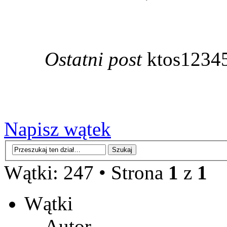
Ostatni post
ktos1234
Napisz wątek
Wątki: 247 • Strona
1
z
1
Wątki
Autor