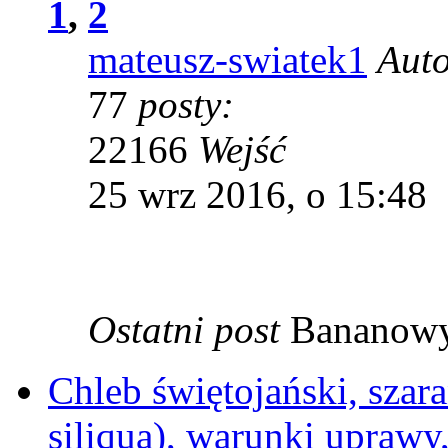
1
,
2
mateusz-swiatek1
Aut
77
posty:
22166
Wejść
25 wrz 2016, o 15:48
Ostatni post
Bananow
Chleb świętojański, szar
siliqua), warunki uprawy,