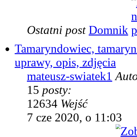
Ostatni post
Domnik
Tamaryndowiec, tamarynd
uprawy, opis, zdjęcia
mateusz-swiatek1
Aut
15
posty:
12634
Wejść
7 cze 2020, o 11:03