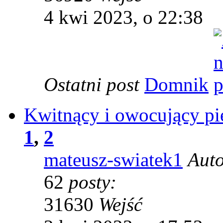
4 kwi 2023, o 22:38
Ostatni post
Domnik
Kwitnący i owocujący pie
1
,
2
mateusz-swiatek1
Aut
62
posty:
31630
Wejść