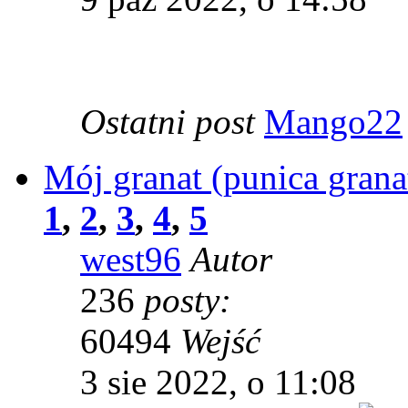
Ostatni post
Mango22
Mój granat (punica grana
1
,
2
,
3
,
4
,
5
west96
Autor
236
posty:
60494
Wejść
3 sie 2022, o 11:08