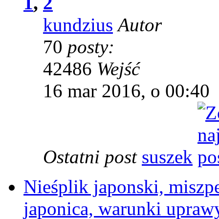
1
,
2
kundzius
Autor
70
posty:
42486
Wejść
16 mar 2016, o 00:40
Ostatni post
suszek
Nieśplik japonski, miszpe
japonica, warunki uprawy,