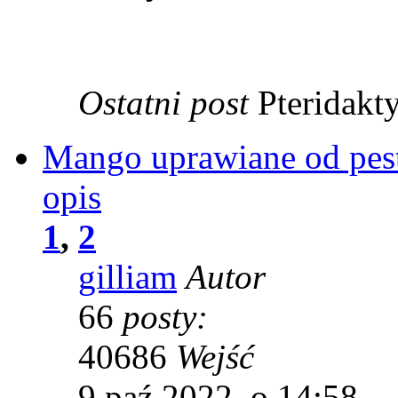
Ostatni post
Pteridakt
Mango uprawiane od pest
opis
1
,
2
gilliam
Autor
66
posty:
40686
Wejść
9 paź 2022, o 14:58