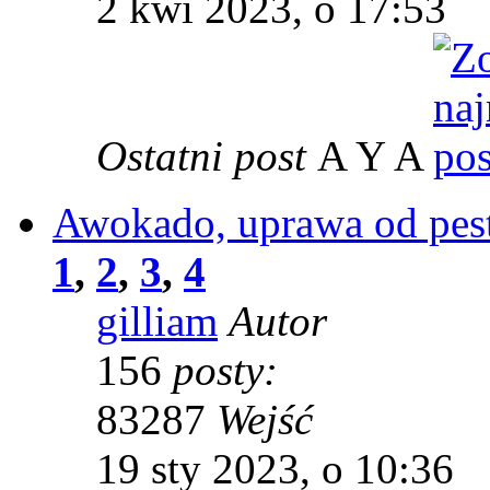
2 kwi 2023, o 17:53
Ostatni post
A Y A
Awokado, uprawa od pestk
1
,
2
,
3
,
4
gilliam
Autor
156
posty:
83287
Wejść
19 sty 2023, o 10:36