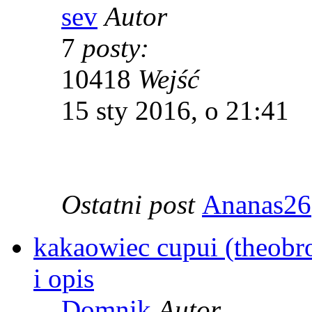
sev
Autor
7
posty:
10418
Wejść
15 sty 2016, o 21:41
Ostatni post
Ananas26
kakaowiec cupui (theobr
i opis
Domnik
Autor