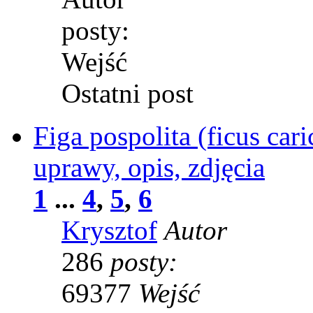
posty:
Wejść
Ostatni post
Figa pospolita (ficus car
uprawy, opis, zdjęcia
1
...
4
,
5
,
6
Krysztof
Autor
286
posty:
69377
Wejść