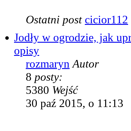
Ostatni post
cicior112
Jodły w ogrodzie, jak up
opisy
rozmaryn
Autor
8
posty:
5380
Wejść
30 paź 2015, o 11:13