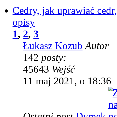
Cedry, jak uprawiać cedr
opisy
1
,
2
,
3
Łukasz Kozub
Autor
142
posty:
45643
Wejść
11 maj 2021, o 18:36
Ostatni post
Dymek