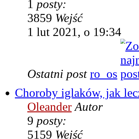
1
posty:
3859
Wejść
1 lut 2021, o 19:34
Ostatni post
ro_os
Choroby iglaków, jak le
Oleander
Autor
9
posty:
5159
Wejść