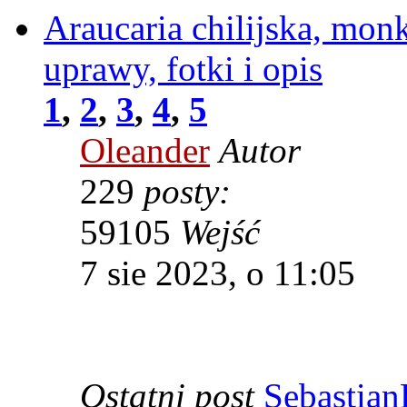
Araucaria chilijska, mon
uprawy, fotki i opis
1
,
2
,
3
,
4
,
5
Oleander
Autor
229
posty:
59105
Wejść
7 sie 2023, o 11:05
Ostatni post
Sebastian