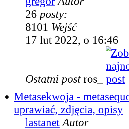
gregor
Autor
26
posty:
8101
Wejść
17 lut 2022, o 16:46
Ostatni post
ros_
Metasekwoja - metasequoi
uprawiać, zdjęcia, opisy
lastanet
Autor