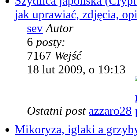
Szydlica japońska (Crypt
jak uprawiać, zdjęcia, op
sev
Autor
6
posty:
7167
Wejść
18 lut 2009, o 19:13
Ostatni post
azzaro28
Mikoryza, iglaki a grzyby