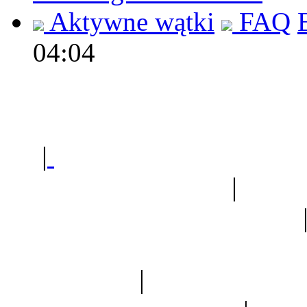
Aktywne wątki
FAQ
04:04
Polec
|
Sklep ogrodniczy - na
Ogród botaniczny
|
Forum
Forum geologiczne
Spis drzew
|
Strona miłoś