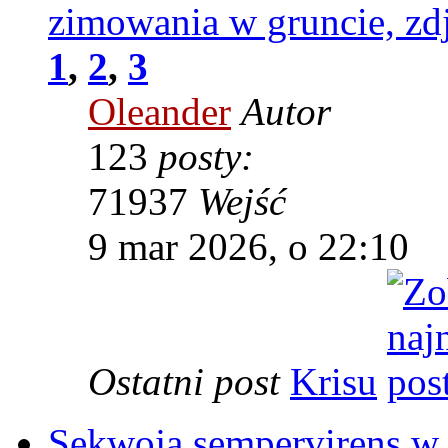
zimowania w gruncie, zdj
1
,
2
,
3
Oleander
Autor
123
posty:
71937
Wejść
9 mar 2026, o 22:10
Ostatni post
Krisu
Sekwoja sempervirens w P