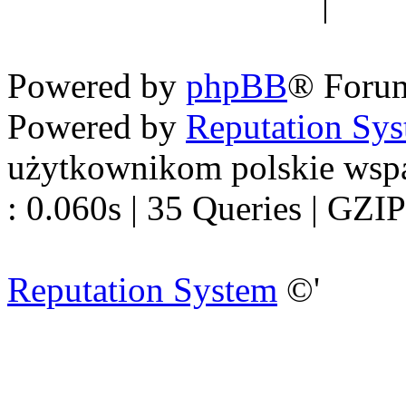
forum dyskusyjne
|
Ogól
Nowapolska 
Powered by
phpBB
® Foru
Powered by
Reputation Sy
użytkownikom polskie wsp
: 0.060s | 35 Queries | GZIP
Reputation System
©'