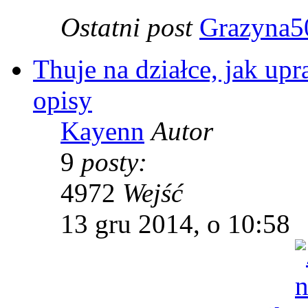
Ostatni post
Grazyna5
Thuje na działce, jak upr
opisy
Kayenn
Autor
9
posty:
4972
Wejść
13 gru 2014, o 10:58