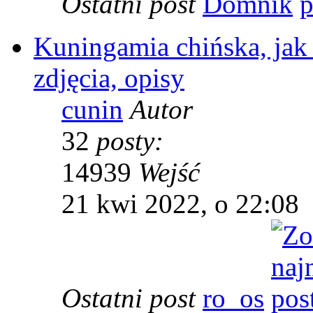
Ostatni post
Domnik
Kuningamia chińska, jak
zdjęcia, opisy
cunin
Autor
32
posty:
14939
Wejść
21 kwi 2022, o 22:08
Ostatni post
ro_os