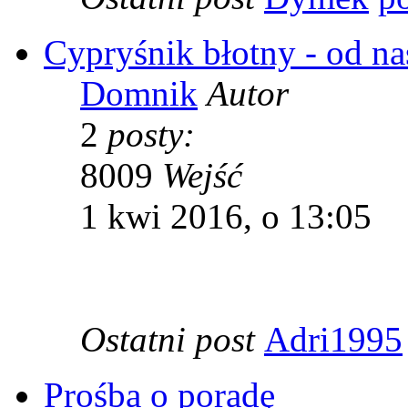
Cypryśnik błotny - od n
Domnik
Autor
2
posty:
8009
Wejść
1 kwi 2016, o 13:05
Ostatni post
Adri1995
Prośba o poradę