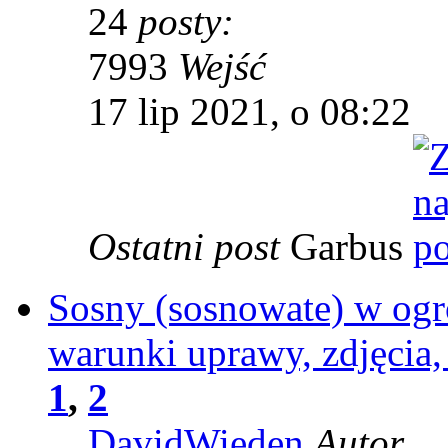
24
posty:
7993
Wejść
17 lip 2021, o 08:22
Ostatni post
Garbus
Sosny (sosnowate) w ogro
warunki uprawy, zdjęcia,
1
,
2
DavidWieden
Autor